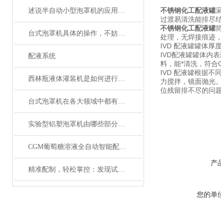
不锈钢
化工配液罐
述说半自动小型泡罩机的应用范围及典型场景
过渡易清洗能排尽
不锈钢
化工配液罐
台式泡罩机具体的操作，不妨看看下文！
处理，无焊接痕迹
IVD 配液罐罐体
IVD配液罐罐体内
配液系统
料，能*清洗，符合
IVD 配液罐根据
西林瓶液体灌装机是如何进行测定的呢？
力搅拌，镜面抛光
位残留排不尽的问
台式泡罩机在各大领域中都有着怎样的作用呢？
实验型铝塑泡罩机由哪些部分组成？这份核心结构清单，精准又好懂
CGM葡萄糖溶液全自动智能配液系统，一键实现梯度配制与分装
产
精准配制，轻松掌控：发现试剂配液罐的关键应用领域
您的单