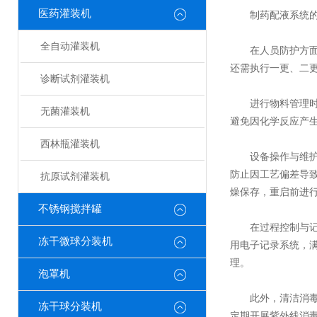
医药灌装机
制药配液系统的使
全自动灌装机
在‌人员防护‌方
还需执行一更、二
诊断试剂灌装机
进行‌物料管理‌
无菌灌装机
避免因化学反应产
西林瓶灌装机
‌设备操作与维护
防止因工艺偏差导致
抗原试剂灌装机
燥保存，重启前进
不锈钢搅拌罐
在‌过程控制与记
冻干微球分装机
用电子记录系统，满足
理。
泡罩机
此外，清洁消毒工
冻干球分装机
定期开展紫外线消