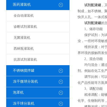
医药灌装机
试剂配液罐
，
制成，如不锈钢、
全自动灌装机
快开人孔、一体式
试剂配液罐
的
诊断试剂灌装机
1、储存功能
保护试剂：为试剂
无菌灌装机
业，一些对环境敏
维持浓度：对于已
西林瓶灌装机
界环境的接触而发
2、混合功能
抗原试剂灌装机
均匀混合：通过搅
不锈钢搅拌罐
剂。例如在化工生
调节比例：可以根
冻干微球分装机
化产品性能等方面
3、调配功能
泡罩机
精准调配：能够按
化学、生物制药等
冻干球分装机
稀释浓缩：可以将