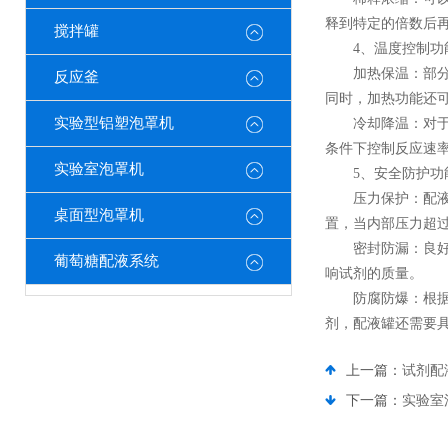
释到特定的倍数后
搅拌罐
4、温度控制功
加热保温：部分试
反应釜
同时，加热功能还
实验型铝塑泡罩机
冷却降温：对于一
条件下控制反应速
实验室泡罩机
5、安全防护功
压力保护：配液罐
桌面型泡罩机
置，当内部压力超
密封防漏：良好的
葡萄糖配液系统
响试剂的质量。
防腐防爆：根据储
剂，配液罐还需要
上一篇：
试剂配
下一篇：
实验室