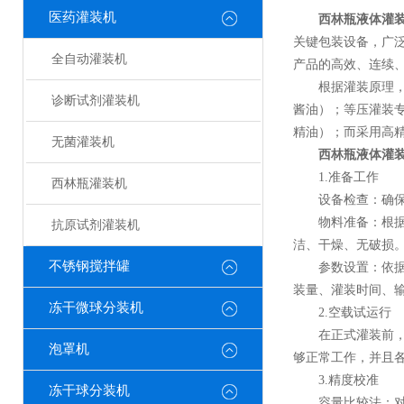
医药灌装机
西林瓶液体灌
关键包装设备，广
全自动灌装机
产品的高效、连续
根据灌装原理，液
诊断试剂灌装机
酱油）；等压灌装
精油）；而采用高精
无菌灌装机
西林瓶液体灌
1.准备工作
西林瓶灌装机
设备检查：确保液
物料准备：根据生
抗原试剂灌装机
洁、干燥、无破损
不锈钢搅拌罐
参数设置：依据液
装量、灌装时间、
冻干微球分装机
2.空载试运行
在正式灌装前，先
泡罩机
够正常工作，并且
3.精度校准
冻干球分装机
容量比较法：对于