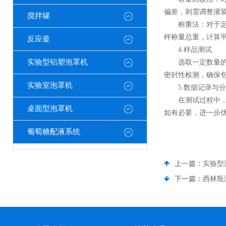
偏差，则需调整灌
搅拌罐
称重法：对于定量
秤称量总重，计算
反应釜
4.样品测试
实验型铝塑泡罩机
选取一定数量的空
密封性检测，确保
实验室泡罩机
5.数据记录与分
在测试过程中，详
桌面型泡罩机
如有必要，进一步
葡萄糖配液系统
上一篇：
实验型
下一篇：
西林瓶