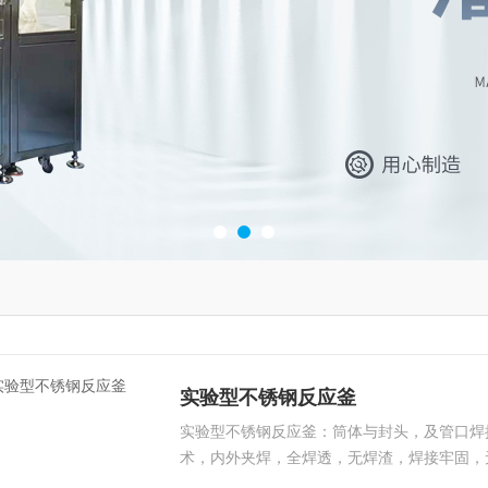
实验型不锈钢反应釜
实验型不锈钢反应釜：筒体与封头，及管口焊
术，内外夹焊，全焊透，无焊渣，焊接牢固，
行抛光处理，无焊接痕迹，焊接后罐内表面平