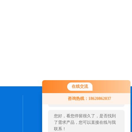
在线交流
您好！欢迎前来咨询，很高兴为您
咨询热线：18620862037
服务，请问您要咨询什么问题呢？
联系我们
您好，看您停留很久了，是否找到
24小时热线：
了需求产品，您可以直接在线与我
020-31606214
联系！