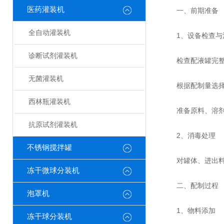
医药灌装机
一、前期准备
全自动灌装机
‌1、设备检查与清
诊断试剂灌装机
检查配液罐完整性
无菌灌装机
根据配制量选择合
西林瓶灌装机
准备原料、溶剂、
抗原试剂灌装机
‌2、消毒处理‌
不锈钢搅拌罐
对罐体、进出料管
冻干微球分装机
二、配制过程
泡罩机
‌1、物料添加‌
冻干球分装机