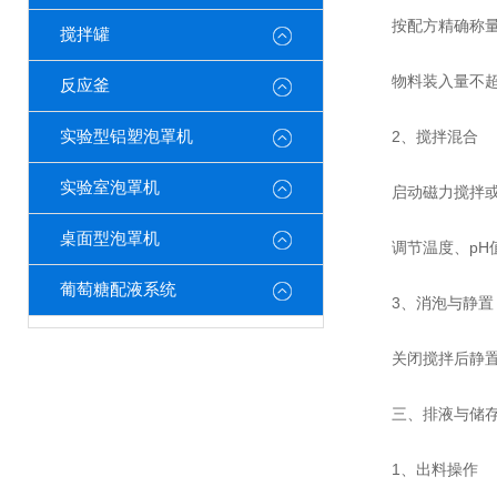
按配方精确称量固
搅拌罐
物料装入量不超过
反应釜
实验型铝塑泡罩机
‌2、搅拌混合‌
实验室泡罩机
启动磁力搅拌或叶轮
桌面型泡罩机
调节温度、pH值
葡萄糖配液系统
‌3、消泡与静置‌
关闭搅拌后静置5-
三、排液与储
‌1、出料操作‌