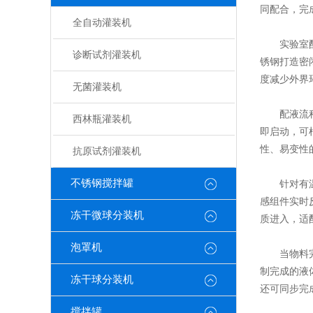
同配合，完
全自动灌装机
实验室配液
诊断试剂灌装机
锈钢打造密
度减少外界
无菌灌装机
配液流程启
西林瓶灌装机
即启动，可
性、易变性
抗原试剂灌装机
不锈钢搅拌罐
针对有温度
感组件实时
冻干微球分装机
质进入，适
泡罩机
当物料完成
制完成的液
冻干球分装机
还可同步完
搅拌罐