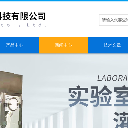
产品中心
新闻中心
技术文章