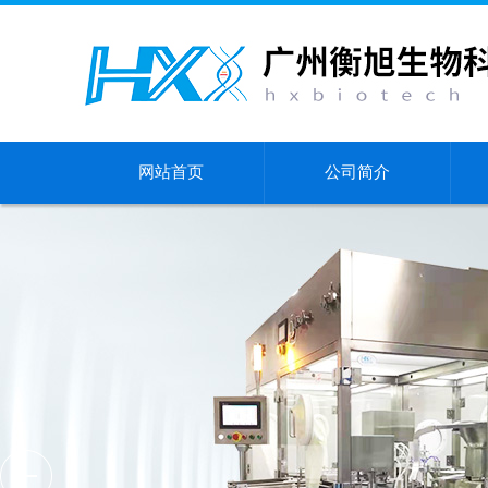
网站首页
公司简介