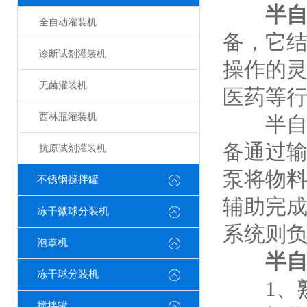
半
全自动灌装机
备，它
诊断试剂灌装机
操作的
无菌灌装机
医药等
西林瓶灌装机
半自动
备通过
抗原试剂灌装机
泵将物
不锈钢搅拌罐
辅助完
冻干微球分装机
系统则
泡罩机
半
冻干球分装机
1、熟
搅拌罐