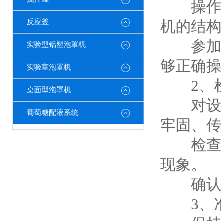
操作人
反应釜
机的结
参加相
实验型铝塑泡罩机
够正确
实验室泡罩机
2、检
桌面型泡罩机
对设备
葡萄糖配液系统
牢固、
检查灌
现象。
确认设
3、准