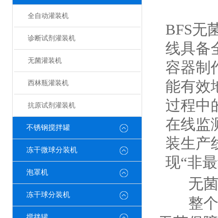
无
全自动灌装机
BFS
诊断试剂灌装机
线具备
无菌灌装机
容器制
能有效
西林瓶灌装机
过程中
抗原试剂灌装机
在线监
不锈钢搅拌罐
装生产
冻干微球分装机
现“非
泡罩机
无菌灌
冻干球分装机
整个无
搅拌罐