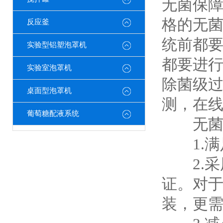
无菌保
格的无
反应釜
统前都
实验型铝塑泡罩机
都要进行
实验室泡罩机
除菌级
桌面型泡罩机
测，在
葡萄糖配液系统
无菌灌
1.满
2.采用
证。对
装，更